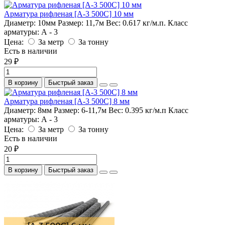
Арматура рифленая [А-3 500С] 10 мм
Диаметр:
10мм
Размер:
11,7м
Вес:
0.617 кг/м.п.
Класс
арматуры:
А - 3
Цена:
За метр
За тонну
Есть в наличии
29 ₽
В корзину
Быстрый заказ
Арматура рифленая [А-3 500С] 8 мм
Диаметр:
8мм
Размер:
6-11,7м
Вес:
0.395 кг/м.п
Класс
арматуры:
А - 3
Цена:
За метр
За тонну
Есть в наличии
20 ₽
В корзину
Быстрый заказ