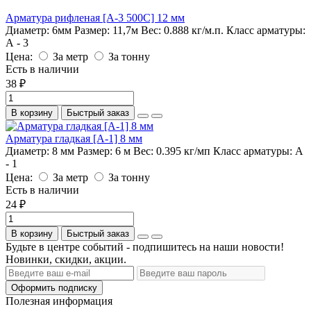
Арматура рифленая [А-3 500С] 12 мм
Диаметр:
6мм
Размер:
11,7м
Вес:
0.888 кг/м.п.
Класс арматуры:
А - 3
Цена:
За метр
За тонну
Есть в наличии
38 ₽
В корзину
Быстрый заказ
Арматура гладкая [А-1] 8 мм
Диаметр:
8 мм
Размер:
6 м
Вес:
0.395 кг/мп
Класс арматуры:
А
- 1
Цена:
За метр
За тонну
Есть в наличии
24 ₽
В корзину
Быстрый заказ
Будьте в центре событий - подпишитесь на наши новости!
Новинки, скидки, акции.
Оформить подписку
Полезная информация