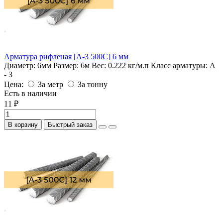
Арматура рифленая [А-3 500С] 6 мм
Диаметр:
6мм
Размер:
6м
Вес:
0.222 кг/м.п
Класс арматуры:
А
- 3
Цена:
За метр
За тонну
Есть в наличии
11 ₽
В корзину
Быстрый заказ