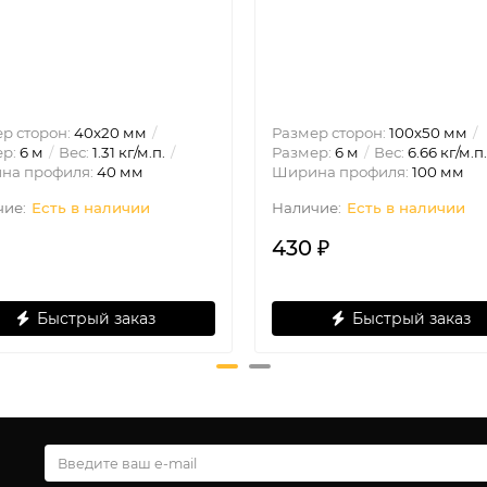
р сторон:
40х20 мм
Размер сторон:
100х50 мм
ер:
6 м
Вес:
1.31 кг/м.п.
Размер:
6 м
Вес:
6.66 кг/м.п.
на профиля:
40 мм
Ширина профиля:
100 мм
Есть в наличии
Есть в наличии
430 ₽
Быстрый заказ
Быстрый заказ