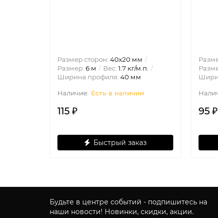
Размер сторон:
40х20 мм
Разме
Размер:
6 м
Вес:
1.7 кг/м.п.
Разм
Ширина профиля:
40 мм
Шири
Есть в наличии
115 ₽
95 ₽
Быстрый заказ
Будьте в центре событий - подпишитесь на
наши новости! Новинки, скидки, акции.