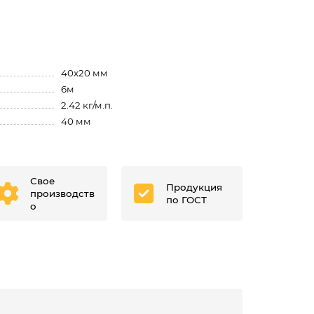
40х20 мм
6м
2.42 кг/м.п.
40 мм
Свое
Продукция
производств
по ГОСТ
о