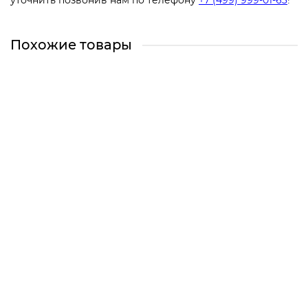
уточнить позвонив нам по телефону
+7 (499) 999-01-63
!
Похожие товары
Профильная труба 40х20х3
Есть в наличии
150 ₽
Быстрый заказ
Профильная труба 40х20х2
Есть в наличии